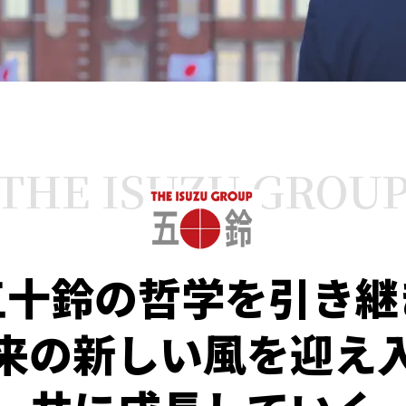
THE ISUZU GROU
五十鈴の哲学を引き継
来の新しい風を迎え