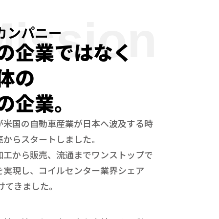
Mission
カンパニー
の企業ではなく
体の
の企業。
が米国の自動車産業が日本へ波及する時
売からスタートしました。
加工から販売、流通までワンストップで
を実現し、コイルセンター業界シェア
続けてきました。