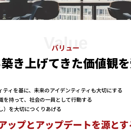
Value
バリュー
ら築き上げてきた価値観を
ィティを基に、未来のアイデンティティも大切にする
識を持って、社会の一員として行動する
し）を大切につくりあげる
アップとアップデートを源とす