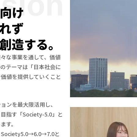
ision
向け
れず
創造する。
様々な事業を通して、価値
鈴のテーマは「日本社会に
で価値を提供していくこと
ションを最大限活用し、
「Society-5.0」と
います。
ciety5.0→6.0→7.0と