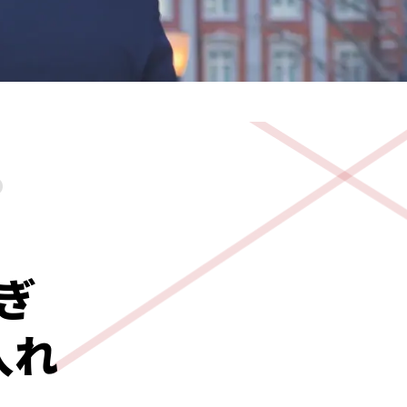
P
ぎ
入れ