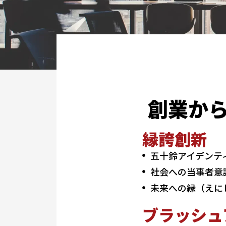
創業か
縁誇創新
五十鈴アイデンテ
社会への当事者意
未来への縁（えに
ブラッシュ